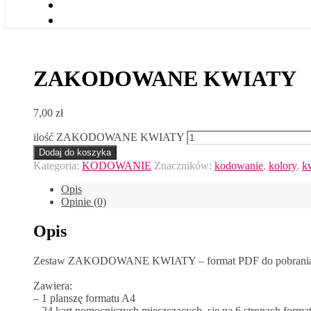
ZAKODOWANE KWIATY
7,00
zł
ilość ZAKODOWANE KWIATY
Dodaj do koszyka
Kategoria:
KODOWANIE
Znaczników:
kodowanie
,
kolory
,
k
Opis
Opinie (0)
Opis
Zestaw ZAKODOWANE KWIATY – format PDF do pobrani
Zawiera:
– 1 planszę formatu A4
– 24 kart pomocniczych mieszczących się na 6 stronach forma