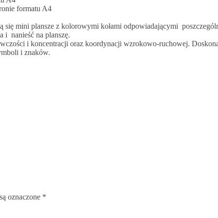
tronie formatu A4
ją się mini plansze z kolorowymi kołami odpowiadającymi poszczegó
 i nanieść na planszę.
awczości i koncentracji oraz koordynacji wzrokowo-ruchowej. Doskona
ymboli i znaków.
są oznaczone
*