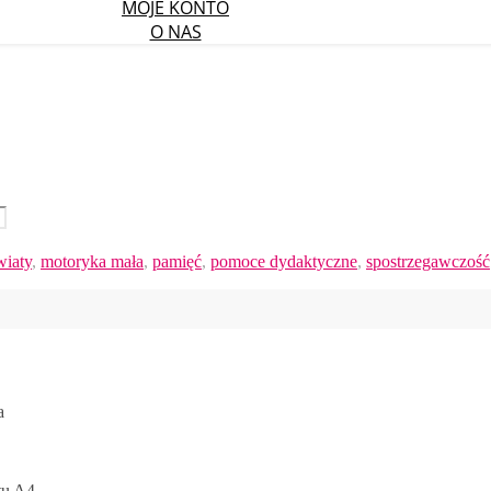
MOJE KONTO
O NAS
wiaty
,
motoryka mała
,
pamięć
,
pomoce dydaktyczne
,
spostrzegawczość
a
tu A4