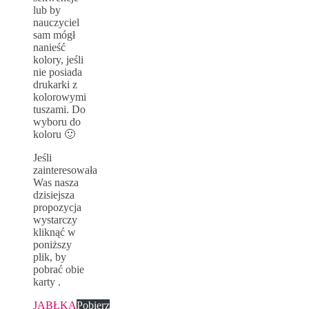
lub by
nauczyciel
sam mógł
nanieść
kolory, jeśli
nie posiada
drukarki z
kolorowymi
tuszami. Do
wyboru do
koloru 🙂
Jeśli
zainteresowała
Was nasza
dzisiejsza
propozycja
wystarczy
kliknąć w
poniższy
plik, by
pobrać obie
karty .
JABŁKA
Pobierz