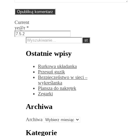
Current
ye@r
*
Ostatnie wpisy
Rurkowa układanka
Przesuń guzik
Bezpieczeństwo w sieci –
wykreślanka
Plansza do nakrętek
Zegarki
Archiwa
Archiwa
Kategorie