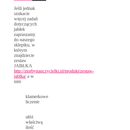
Jeśli jednak
szukacie
więcej zadań
dotyczących
jabłek
zapraszamy
do naszego
sklepiku, w
którym
znajdziecie
zestaw
JABŁKA
http://ztorbynauczycielki.pl/produkt/zestaw-
jablka/
a w
nim
klamerkowe
liczenie
ułóż
właściwą
ilość