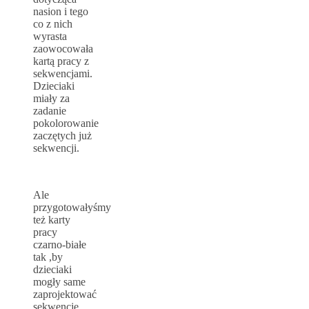
nasion i tego
co z nich
wyrasta
zaowocowała
kartą pracy z
sekwencjami.
Dzieciaki
miały za
zadanie
pokolorowanie
zaczętych już
sekwencji.
Ale
przygotowałyśmy
też karty
pracy
czarno-białe
tak ,by
dzieciaki
mogły same
zaprojektować
sekwencje