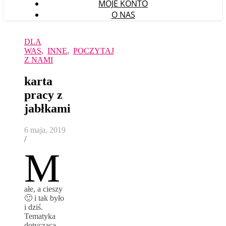
MOJE KONTO
O NAS
DLA
WAS
,
INNE
,
POCZYTAJ
Z NAMI
karta
pracy z
jabłkami
6 maja, 2019
/
M
ałe, a cieszy
🙂 i tak było
i dziś.
Tematyka
dotycząca