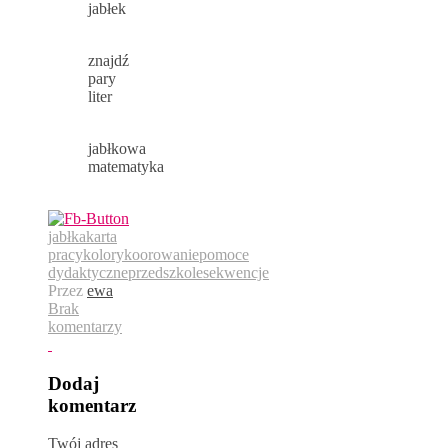
jabłek
znajdź
pary
liter
jabłkowa
matematyka
jabłka
karta
pracy
kolory
koorowanie
pomoce
dydaktyczne
przedszkole
sekwencje
Przez
ewa
Brak
komentarzy
Dodaj
komentarz
Twój adres