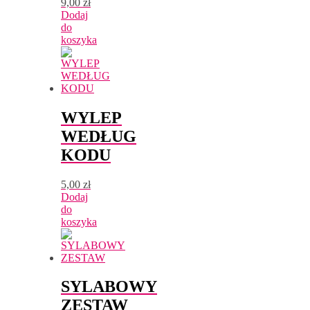
9,00
zł
Dodaj
do
koszyka
WYLEP
WEDŁUG
KODU
5,00
zł
Dodaj
do
koszyka
SYLABOWY
ZESTAW