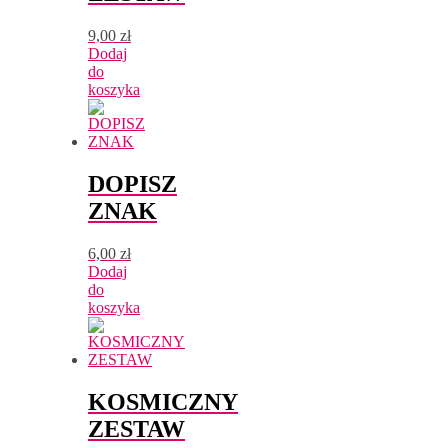
9,00
zł
Dodaj
do
koszyka
DOPISZ
ZNAK
6,00
zł
Dodaj
do
koszyka
KOSMICZNY
ZESTAW