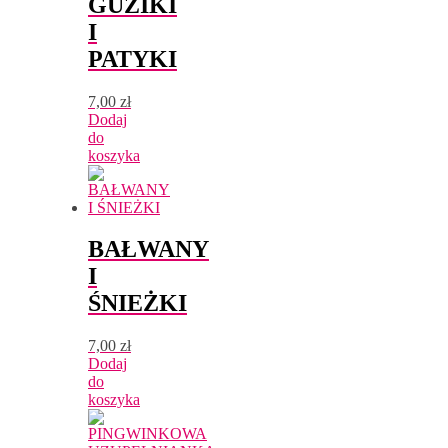
GUZIKI
I
PATYKI
7,00
zł
Dodaj
do
koszyka
BAŁWANY
I
ŚNIEŻKI
7,00
zł
Dodaj
do
koszyka