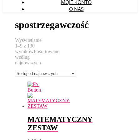
MOJE KONTO
O NAS
spostrzegawczość
Wyświetlanie
1–9 z 130
wyników
Posortowane
według
najnowszych
MATEMATYCZNY
ZESTAW