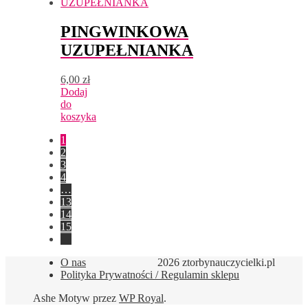
PINGWINKOWA
UZUPEŁNIANKA
6,00
zł
Dodaj
do
koszyka
1
2
3
4
…
13
14
15
→
O nas
2026 ztorbynauczycielki.pl
Polityka Prywatności / Regulamin sklepu
Ashe Motyw przez
WP Royal
.