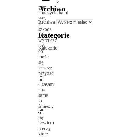
z
nami
Archiwa
nauczycielkami
jest,
Archiwa
że
szkoda
Kategorie
nam
wyrzucać
coś,
Kategorie
co
może
się
jeszcze
przydać
🤔
Czasami
nas
same
to
śmieszy
🤣
Są
bowiem
rzeczy,
które