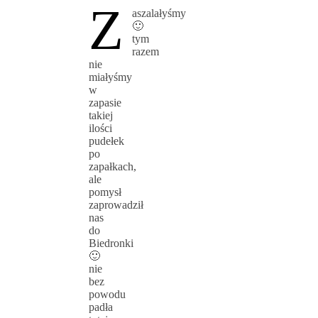
Z
aszalałyśmy
🙂
tym
razem
nie
miałyśmy
w
zapasie
takiej
ilości
pudełek
po
zapałkach,
ale
pomysł
zaprowadził
nas
do
Biedronki
🙂
nie
bez
powodu
padła