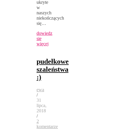
ukryte
w
naszych
niekończących
się…
dowiedz
się
więcej
pudełkowe
szaleństwa
:)
ewa
/
31
lipca,
2018
/
2
komentarze