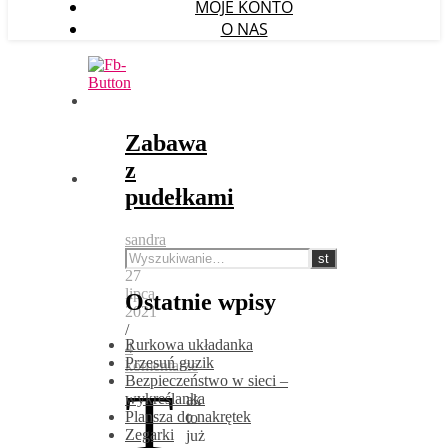
MOJE KONTO
O NAS
Zabawa
z
pudełkami
sandra
/
27
lipca,
Ostatnie wpisy
2021
/
Rurkowa układanka
4
Przesuń guzik
komentarze
Bezpieczeństwo w sieci –
T
wykreślanka
ak
Plansza do nakrętek
to
Zegarki
już