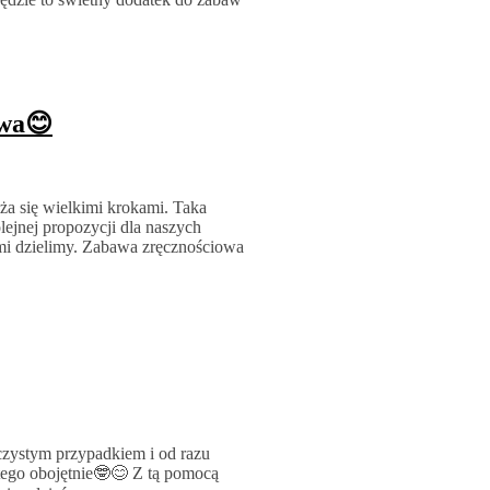
owa😊
iża się wielkimi krokami. Taka
lejnej propozycji dla naszych
ami dzielimy. Zabawa zręcznościowa
czystym przypadkiem i od razu
 tego obojętnie🤓😊 Z tą pomocą