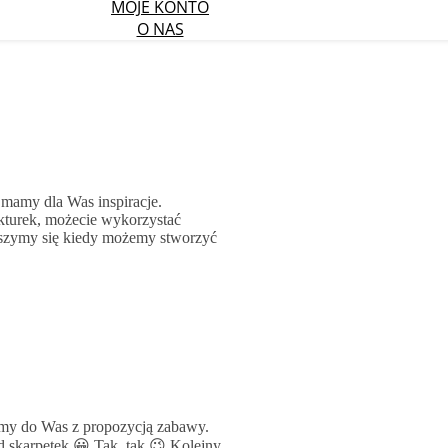
MOJE KONTO
O NAS
w mamy dla Was inspiracje.
ekturek, możecie wykorzystać
ieszymy się kiedy możemy stworzyć
imy do Was z propozycją zabawy.
skarpetek 😀 Tak, tak 😉 Kolejny