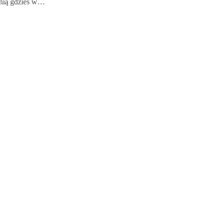
 nią gdzieś w…