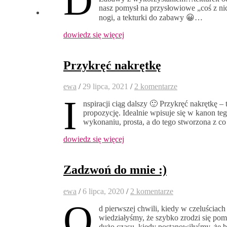
D
nasz pomysł na przysłowiowe „coś z ni
nogi, a tekturki do zabawy 😀…
dowiedz się więcej
Przykręć nakrętkę
ewa
/
29 lipca, 2021
/
2 komentarze
I
nspiracji ciąg dalszy 🙂 Przykręć nakrętkę –
propozycję. Idealnie wpisuje się w kanon te
wykonaniu, prosta, a do tego stworzona z c
dowiedz się więcej
Zadzwoń do mnie :)
ewa
/
6 lipca, 2020
/
2 komentarze
O
d pierwszej chwili, kiedy w czeluściach 
wiedziałyśmy, że szybko zrodzi się pom
dużo czasu, kiedy postanowiłyśmy, że 