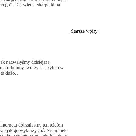
czego”. Tak więc…skarpetki na
Starsze wpisy
 tak nazwałyśmy dzisiejszą
go, co lubimy tworzyć – szybka w
o tu dużo…
internetu dojrzałyśmy ten telefon
ysł jak go wykorzystać. Nie mineło
będzie to świetny dodatek do zabaw