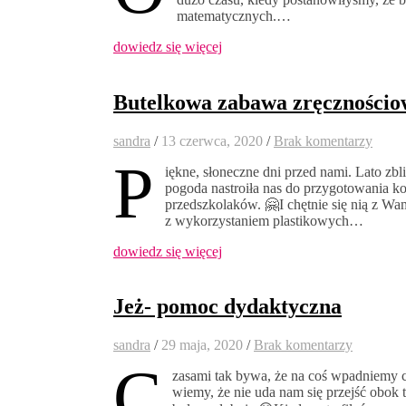
matematycznych.…
dowiedz się więcej
Butelkowa zabawa zręczności
sandra
/
13 czerwca, 2020
/
Brak komentarzy
P
iękne, słoneczne dni przed nami. Lato zbl
pogoda nastroiła nas do przygotowania ko
przedszkolaków. 🤗I chętnie się nią z W
z wykorzystaniem plastikowych…
dowiedz się więcej
Jeż- pomoc dydaktyczna
sandra
/
29 maja, 2020
/
Brak komentarzy
C
zasami tak bywa, że na coś wpadniemy 
wiemy, że nie uda nam się przejść obok