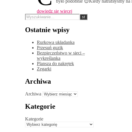
było podobnie 😊Kiedy natrafiłyśmy na
dowiedz się więcej
Ostatnie wpisy
Rurkowa układanka
Przesuń guzik
Bezpieczeństwo w sieci –
wykreślanka
Plansza do nakrętek
Zegarki
Archiwa
Archiwa
Kategorie
Kategorie