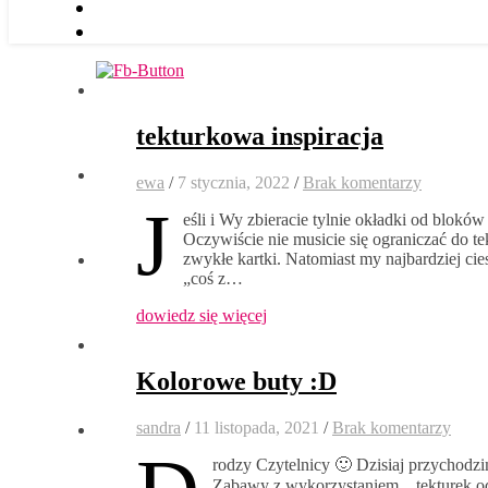
tekturkowa inspiracja
ewa
/
7 stycznia, 2022
/
Brak komentarzy
J
eśli i Wy zbieracie tylnie okładki od blokó
Oczywiście nie musicie się ograniczać do t
zwykłe kartki. Natomiast my najbardziej c
„coś z…
dowiedz się więcej
Kolorowe buty :D
sandra
/
11 listopada, 2021
/
Brak komentarzy
rodzy Czytelnicy 🙂 Dzisiaj przychodz
Zabawy z wykorzystaniem…tekturek od 