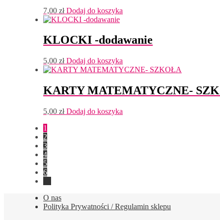
7,00
zł
Dodaj do koszyka
KLOCKI -dodawanie
5,00
zł
Dodaj do koszyka
KARTY MATEMATYCZNE- SZ
5,00
zł
Dodaj do koszyka
1
2
3
4
5
6
→
O nas
Polityka Prywatności / Regulamin sklepu