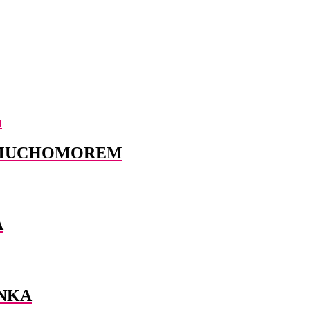
 MUCHOMOREM
A
NKA